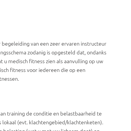
 begeleiding van een zeer ervaren instructeur 
ingsschema zodanig is opgesteld dat, ondanks 
 u medisch fitness zien als aanvulling op uw 
isch fitness voor iedereen die op een 
tnessen.
an training de conditie en belastbaarheid te 
s lokaal (evt. klachtengebied/klachtenketen). 
 belasting (wat u met uw lichaam doet) en 