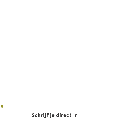
Gratis Proefles
Persoonlijke begeleiding
Individueel sportschema
Groepslessen
En meer...
Schrijf je direct in