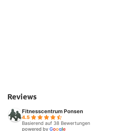
Wir helfen Ihnen aktiv!
Beim Erreichen Ihres wahren Ziels in 
Sachen Vitalität, Sport und Entspannung. 
Reviews
Fitnesscentrum Ponsen
4.5
Basierend auf 38 Bewertungen
powered by
G
o
o
g
l
e