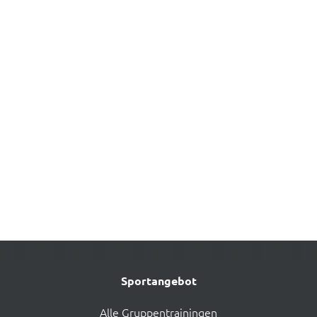
Kostenloses Probetraining
Persönliches Coaching
Individuelle Trainingspläne
Kursangebot
Und mehr...
Jetzt anmelden
Sportangebot
Alle Gruppentrainingen