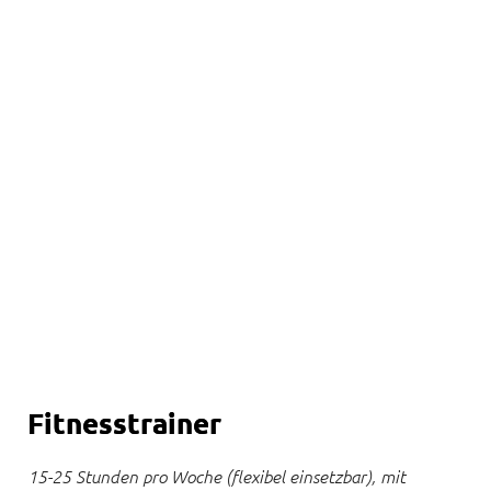
Bei Ponsen trainierst Du in 
gemütlicher und 
entspannter Atmosphäre!
Wir begleiten und unterstützen dich 
dabei deine Ziele zu erreichen!
Fitnesstrainer
15-25 Stunden pro Woche (flexibel einsetzbar), mit 